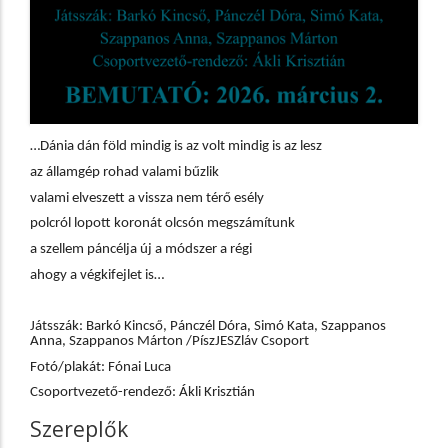
…Dánia dán föld mindig is az volt mindig is az lesz
az államgép rohad valami bűzlik
valami elveszett a vissza nem térő esély
polcról lopott koronát olcsón megszámítunk
a szellem páncélja új a módszer a régi
ahogy a végkifejlet is…
Játsszák: Barkó Kincső, Pánczél Dóra, Simó Kata, Szappanos
Anna, Szappanos Márton /
PíszJESZláv Csoport
Fotó/plakát: Fónai Luca
Csoportvezető-rendező: Ákli Krisztián
Szereplők