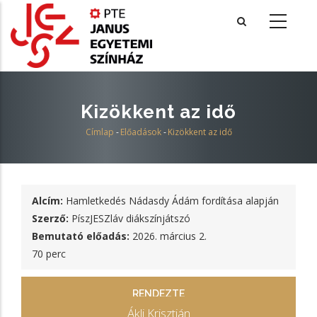
Ugrás
a
tartalomra
Kizökkent az idő
Címlap
-
Előadások
-
Kizökkent az idő
Morzsa
Alcím:
Hamletkedés Nádasdy Ádám fordítása alapján
Szerző:
PíszJESZláv diákszínjátszó
Bemutató előadás:
2026. március 2.
70 perc
RENDEZTE
Ákli Krisztián