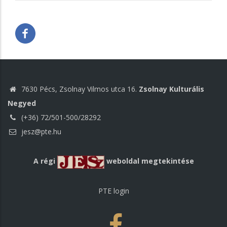
7630 Pécs, Zsolnay Vilmos utca 16.
Zsolnay Kulturális
Negyed
(+36) 72/501-500/28292
jesz@pte.hu
A régi
weboldal megtekintése
PTE login