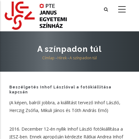
Ugrás
a
tartalomra
A színpadon túl
Címlap
-
Hírek
-
A színpadon túl
Morzsa
Beszélgetés Inhof Lászlóval a fotókiállítása
kapcsán
(A képen, balról jobbra, a kiállítást tervező Inhof László,
Herczig Zsófia, Mikuli János és Tóth András Ernő)
2016. December 12-én nyílik Inhof László fotókiállítása a
JESZ-ben. Ennek apropóján kérdezte Rátkai Andrea Inhof