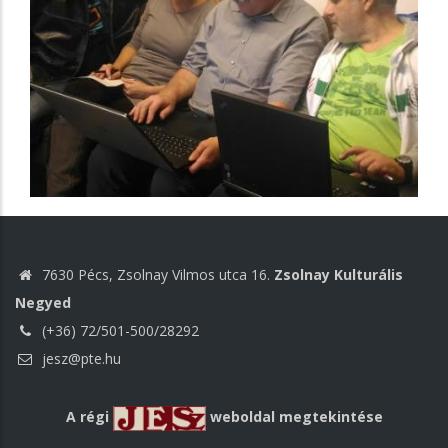
7630 Pécs, Zsolnay Vilmos utca 16.
Zsolnay Kulturális
Negyed
(+36) 72/501-500/28292
jesz@pte.hu
A régi
weboldal megtekintése