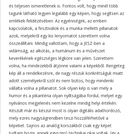
és teljesen ismeretlenek is. Fontos volt, hogy minél több
tagunk látható legyen legalább egy képen, hogy segítsen az
emlékek felidézésében. Az egyéniségek, az emberi
kapcsolatok, a fesztiválok és a munka melletti pillanatok
azok, melyekről egy kis lenyomatot szerettem volna
összeállítani. Mindig vallottam, hogy a JESZ-ben a
vidámság, az alkotás, a humánum és a művészet
keverékének egészséges légköre van jelen. Szerettem
volna, ha mindezekből átjönne valami a képekből. Rengeteg
kép áll a rendelkezésre, de nagy részük konkrétságuk miatt
adott személyekről szól és nem biztos, hogy mindenki
vállalta volna a pillanatot. Sok olyan kép is van mely a
humor és a pikantéria olyan nyíltságába fordul, melyet egy
nyilvános megjelenés nem kezelne mindig helyi értékén.
Készült már és készül most is olyan digitális adathordozó,
mely ezres nagyságrendben teszi hozzáférhetővé a
képeket. Sajnos az analóg korszakból csak egy képet
tudtam hozni, ennek egyszerű technikai okai voltak, így a