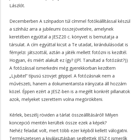
Lászlót.
Decemberben A színpadon túl címmel fotókiállítással készül
a színház arra a jubileumi összejövetelre, amelynek
keretében egyúttal a JESZ20 c. könyvet is bemutatja a
társulat. A cím egyúttal kicsit a Te utadat, kirándulásodat is
fémjelzi: játszottál, aztán a játék mellett fotózni is kezdtél.
Hogyan, és miért alakult ez így? ((Pl. Tanultad a fotózást?))
A fotózással ismerkedni még gyerekkorban kezdtem
„Ljubitel” típusú szovjet géppel. A fotózásnak nem a
művészeti, hanem a dokumentarista irányzata áll hozzám
közel. Éppen ezért a JESZ-ben is a megélt konkrét pillanatok
azok, melyeket szerettem volna megörökíteni.
Kérlek, beszélj röviden a tárlat összeállításáról! Milyen
koncepció mentén kerültek össze ezek a képek?
Nehéz feladat volt, mert több ezer képből kellett válogatni.
Természetesen a kiválasztásban segítettek JESZ-t ismerők