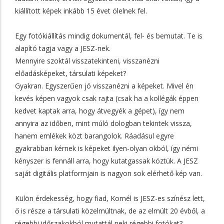
kiállított képek inkább 15 évet ölelnek fel.
Egy fotókiállítás mindig dokumentál, fel- és bemutat. Te is
alapító tagja vagy a JESZ-nek.
Mennyire szoktál visszatekinteni, visszanézni
előadásképeket, társulati képeket?
Gyakran. Egyszerűen jó visszanézni a képeket. Mivel én
kevés képen vagyok csak rajta (csak ha a kollégák éppen
kedvet kaptak arra, hogy átvegyék a gépet), így nem
annyira az időben, mint múló dologban tekintek vissza,
hanem emlékek közt barangolok. Ráadásul egyre
gyakrabban kérnek is képeket ilyen-olyan okból, így némi
kényszer is fennáll arra, hogy kutatgassak köztük. A JESZ
saját digitális platformjain is nagyon sok elérhető kép van.
Külön érdekesség, hogy fiad, Kornél is JESZ-es színész lett,
ő is része a társulati közelmúltnak, de az elmúlt 20 évből, a
régebbi időszakokból mutattál neki régebbi fotókat?