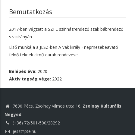
Bemutatkozás
2017-ben végzett a SZFE színházrendező szak bábrendező
szakirányán.
Első munkája a JESZ-ben A vak király - népmesebeavató
felnőtteknek című darab rendezése.
Belépés éve:
2020
Aktív tagság vége:
2022
7630 Pécs, Zsolnay Vilmos utca 16.
Zsolnay Kulturális
Negyed
(+36) 72/501-500/28292
jesz@pte.hu