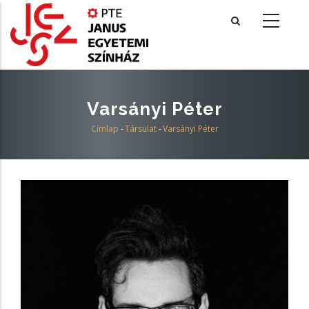
Ugrás
a
tartalomra
Varsányi Péter
Címlap
-
Társulat
-
Varsányi Péter
Morzsa