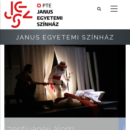
Ugrás
a
tartalomra
JANUS EGYETEMI SZÍNHÁZ
lom
Kizökkent az idő