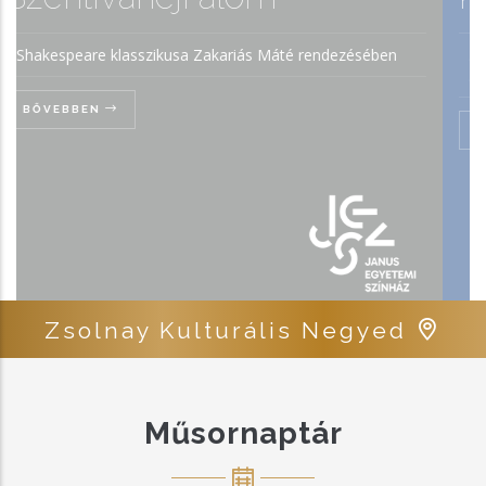
iás Máté rendezésében
A PíszJESZláv diákszínjátszó Hamle
Ákli Krisztián rendezésében
BŐVEBBEN
Zsolnay Kulturális Negyed
Műsornaptár