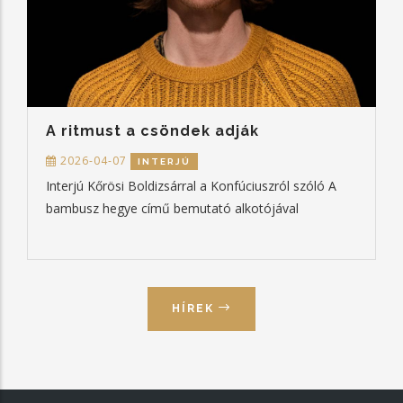
A ritmust a csöndek adják
2026-04-07
INTERJÚ
Interjú Kőrösi Boldizsárral a Konfúciuszról szóló A
bambusz hegye című bemutató alkotójával
HÍREK