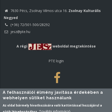
7630 Pécs, Zsolnay Vilmos utca 16.
Zsolnay Kulturális
Negyed
(+36) 72/501-500/28292
jesz@pte.hu
A régi
weboldal megtekintése
PTE login
A felhasználói élmény javítása érdekében a
webhelyen sütiket használunk
Az oldal bármely hivatkozására való kattintással hozzájárul a
További információ
sütik létrehozásához.