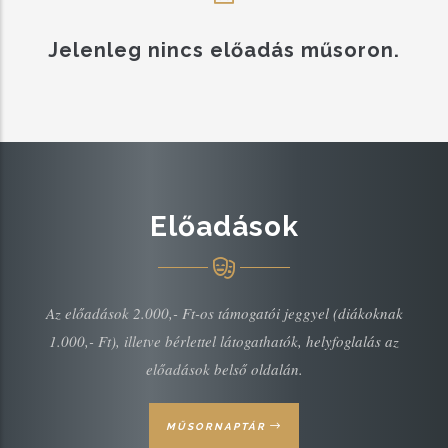
Jelenleg nincs előadás műsoron.
Előadások
Az előadások 2.000,- Ft-os támogatói jeggyel (diákoknak
1.000,- Ft), illetve bérlettel látogathatók, helyfoglalás az
előadások belső oldalán.
MŰSORNAPTÁR