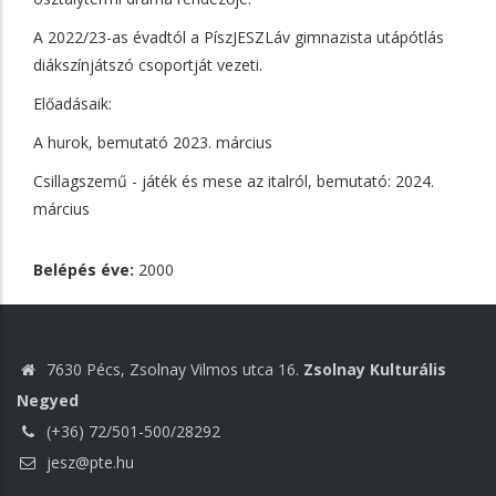
A 2022/23-as évadtól a PíszJESZLáv gimnazista utápótlás
diákszínjátszó csoportját vezeti.
Előadásaik:
A hurok, bemutató 2023. március
Csillagszemű - játék és mese az italról, bemutató: 2024.
március
Belépés éve:
2000
7630 Pécs, Zsolnay Vilmos utca 16.
Zsolnay Kulturális
Negyed
(+36) 72/501-500/28292
jesz@pte.hu