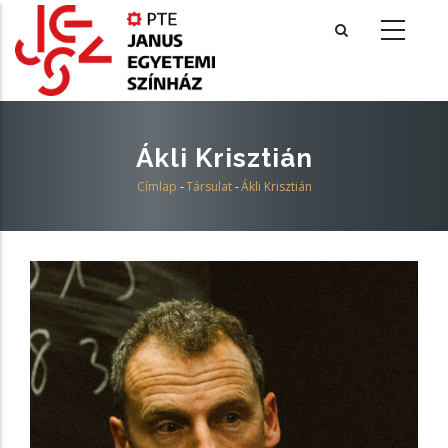
Ugrás
a
tartalomra
Ákli Krisztián
Címlap
-
Társulat
-
Ákli Krisztián
Morzsa