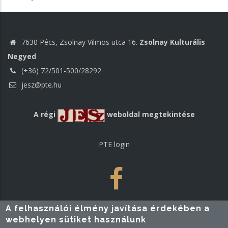
7630 Pécs, Zsolnay Vilmos utca 16.
Zsolnay Kulturális
Negyed
(+36) 72/501-500/28292
jesz@pte.hu
A régi
weboldal megtekintése
PTE login
A felhasználói élmény javítása érdekében a
webhelyen sütiket használunk