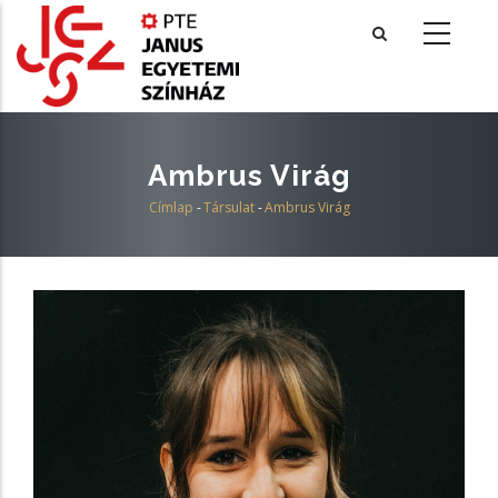
Ugrás
a
tartalomra
Ambrus Virág
Címlap
-
Társulat
-
Ambrus Virág
Morzsa