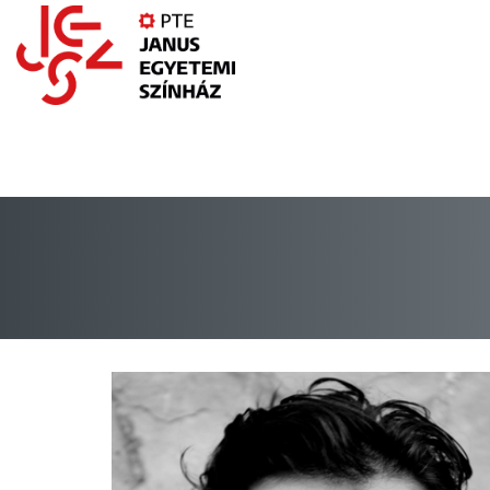
Ugrás
a
tartalomra