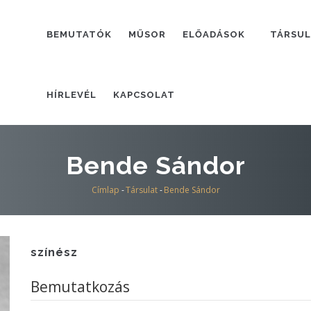
FŐMENÜ
BEMUTATÓK
MŰSOR
ELŐADÁSOK
TÁRSU
HÍRLEVÉL
KAPCSOLAT
Bende Sándor
Címlap
-
Társulat
-
Bende Sándor
Morzsa
színész
Bemutatkozás