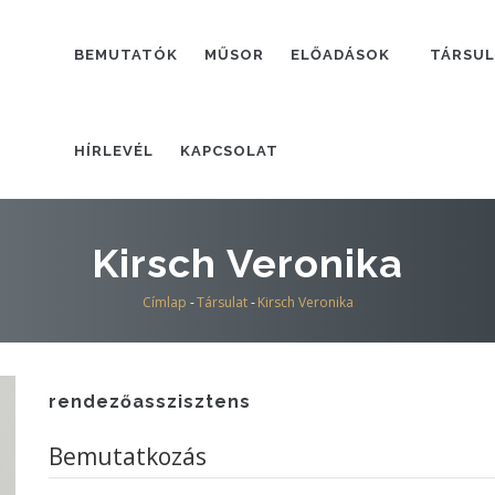
FŐMENÜ
BEMUTATÓK
MŰSOR
ELŐADÁSOK
TÁRSU
HÍRLEVÉL
KAPCSOLAT
Kirsch Veronika
Címlap
-
Társulat
-
Kirsch Veronika
Morzsa
rendezőasszisztens
Bemutatkozás