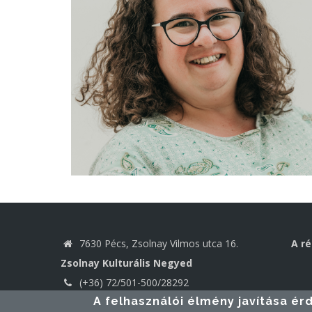
7630 Pécs, Zsolnay Vilmos utca 16.
A r
Zsolnay Kulturális Negyed
(+36) 72/501-500/28292
A felhasználói élmény javítása é
jesz@pte.hu