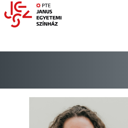
Ugrás
a
tartalomra