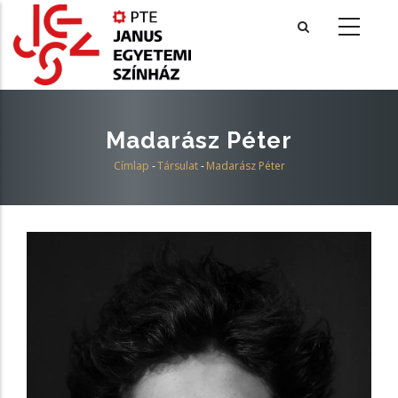
Ugrás
a
tartalomra
Madarász Péter
Címlap
-
Társulat
-
Madarász Péter
Morzsa