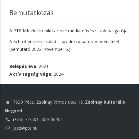
Bemutatkozás
A PTE MK elektronikus zenei médiaművész szak hallgatója.
A Schroffenstein család c. produkcióban a zenéért felel
(bemutató 2022. november 6.)
Belépés éve:
2021
Aktív tagság vége:
2024
7630 Pécs, Zsolnay Vilmos utca 16.
Zsolnay Kulturális
Negyed
(+36) 72/501-500/28292
jesz@pte.hu