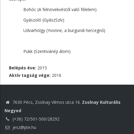
Bohóc (A felnövekvéstől való félelem)
Gyászoló (GyászSzív)
Udvarhölgy (Yvonne, a burgundi hercegnő)
Pukk (Szentivánéji álom)
Belépés éve:
2015
Aktív tagság vége:
2016
7630 Pécs, Zsolnay Vilmos utca 16.
Zsolnay Kulturális
Negyed
(+36) 72/501-500/28292
jesz@pte.hu