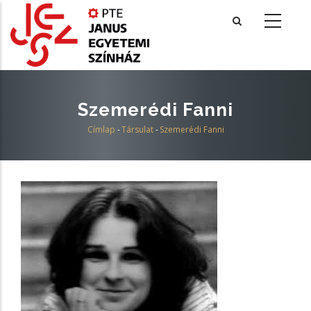
Ugrás
a
tartalomra
Szemerédi Fanni
Címlap
-
Társulat
-
Szemerédi Fanni
Morzsa