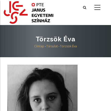
Ugrás
a
tartalomra
Törzsök Éva
Címlap
-
Társulat
-
Törzsök Éva
Morzsa