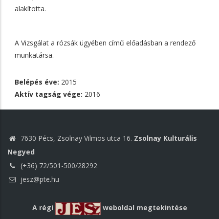
alakította.
A Vizsgálat a rózsák ügyében című előadásban a rendező
munkatársa.
Belépés éve:
2015
Aktív tagság vége:
2016
7630 Pécs, Zsolnay Vilmos utca 16.
Zsolnay Kulturális
Negyed
(+36) 72/501-500/28292
jesz@pte.hu
A régi
weboldal megtekintése