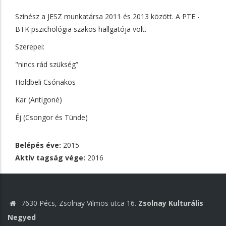
Színész a JESZ munkatársa 2011 és 2013 között. A PTE -
BTK pszichológia szakos hallgatója volt.
Szerepei:
"nincs rád szükség”
Holdbeli Csónakos
Kar (Antigoné)
Éj (Csongor és Tünde)
Belépés éve:
2015
Aktív tagság vége:
2016
7630 Pécs, Zsolnay Vilmos utca 16.
Zsolnay Kulturális
Negyed