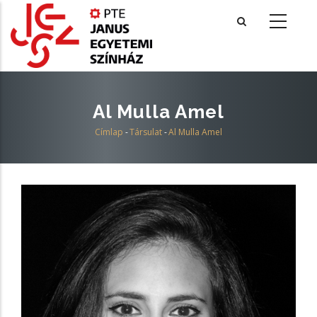
Ugrás
a
tartalomra
Al Mulla Amel
Címlap
-
Társulat
-
Al Mulla Amel
Morzsa