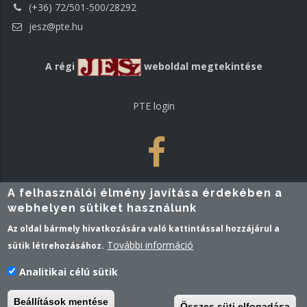
(+36) 72/501-500/28292
jesz@pte.hu
A régi
weboldal megtekintése
PTE login
A felhasználói élmény javítása érdekében a
webhelyen sütiket használunk
Az oldal bármely hivatkozására való kattintással hozzájárul a
További információ
sütik létrehozásához.
Analitikai célú sütik
Pécsi Tudományegyetem | Kancellária |
Informatikai és
Beállítások mentése
Összes süti elfogadása