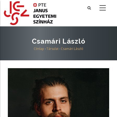
Ugrás
a
tartalomra
Csamári László
Címlap
-
Társulat
-
Csamári László
Morzsa