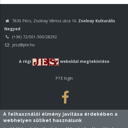
7630 Pécs, Zsolnay Vilmos utca 16.
Zsolnay Kulturális
Negyed
(+36) 72/501-500/28292
jesz@pte.hu
A régi
weboldal megtekintése
PTE login
A felhasználói élmény javítása érdekében a
webhelyen sütiket használunk