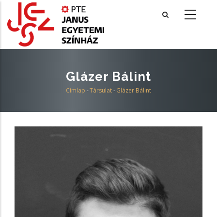
Ugrás
a
tartalomra
Glázer Bálint
Címlap
-
Társulat
-
Glázer Bálint
Morzsa