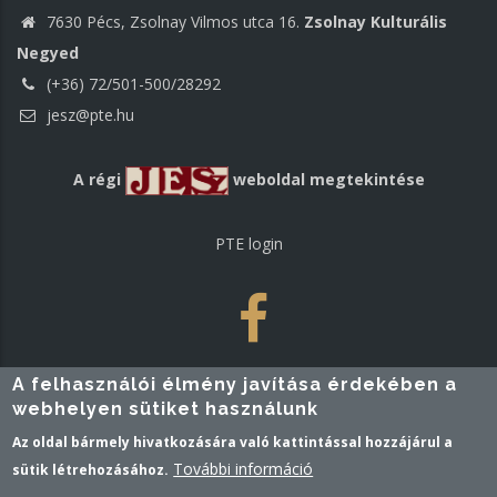
7630 Pécs, Zsolnay Vilmos utca 16.
Zsolnay Kulturális
Negyed
(+36) 72/501-500/28292
jesz@pte.hu
A régi
weboldal megtekintése
PTE login
A felhasználói élmény javítása érdekében a
webhelyen sütiket használunk
Az oldal bármely hivatkozására való kattintással hozzájárul a
További információ
sütik létrehozásához.