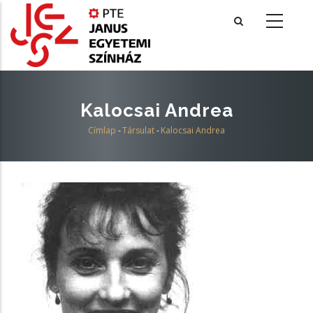
Ugrás
a
tartalomra
Kalocsai Andrea
Címlap
-
Társulat
-
Kalocsai Andrea
Morzsa