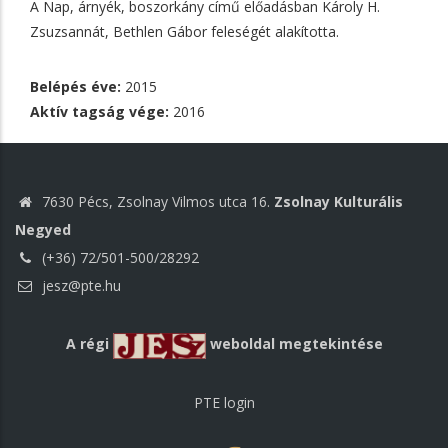
A Nap, árnyék, boszorkány című előadásban Károly H.
Zsuzsannát, Bethlen Gábor feleségét alakította.
Belépés éve:
2015
Aktív tagság vége:
2016
7630 Pécs, Zsolnay Vilmos utca 16.
Zsolnay Kulturális
Negyed
(+36) 72/501-500/28292
jesz@pte.hu
A régi
weboldal megtekintése
PTE login