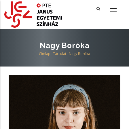
Ugrás
a
tartalomra
Nagy Boróka
Címlap
-
Társulat
-
Nagy Boróka
Morzsa