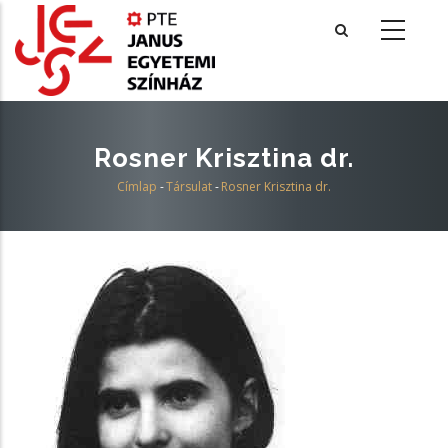
Ugrás
a
tartalomra
Rosner Krisztina dr.
Címlap
-
Társulat
-
Rosner Krisztina dr.
Morzsa