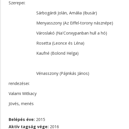
Szerepei:
Sárbogárdi Jolán, Amália (Ibusár)
Menyasszony (Az Eiffel-torony násznépe)
Városlakó (Na'Conxypanban hull a hó)
Rosetta (Leonce és Léna)
Kaufné (Bolond Helga)
Vénasszony (Pájinkás János)
rendezései:
Valami Witkacy
Jövés, menés
Belépés éve:
2015
Aktív tagság vége:
2016