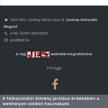
7630 Pécs, Zsolnay Vilmos utca 16.
Zsolnay Kulturális
Negyed
(+36) 72/501-500/28292
jesz@pte.hu
A régi
weboldal megtekintése
PTE login
A felhasználói élmény javítása érdekében a
webhelyen sütiket használunk