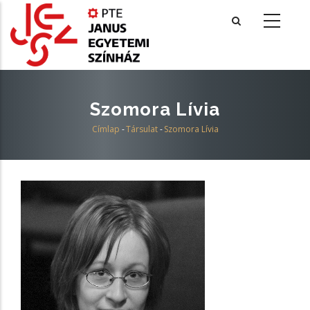
Ugrás
a
tartalomra
Szomora Lívia
Címlap
-
Társulat
-
Szomora Lívia
Morzsa