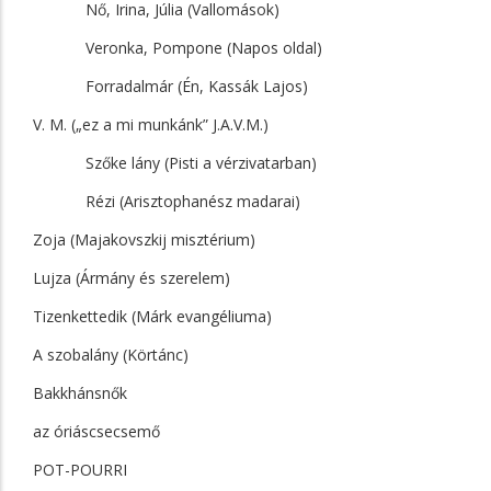
Nő, Irina, Júlia (Vallomások)
Veronka, Pompone (Napos oldal)
Forradalmár (Én, Kassák Lajos)
V. M. („ez a mi munkánk” J.A.V.M.)
Szőke lány (Pisti a vérzivatarban)
Rézi (Arisztophanész madarai)
Zoja (Majakovszkij misztérium)
Lujza (Ármány és szerelem)
Tizenkettedik (Márk evangéliuma)
A szobalány (Körtánc)
Bakkhánsnők
az óriáscsecsemő
POT-POURRI