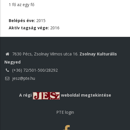
1 fő az egy fő
Belépés éve:
2015
Aktív tagság vége:
2016
7630 Pécs, Zsolnay Vilmos utca 16.
Zsolnay Kulturális
Negyed
(+36) 72/501-500/28292
jesz@pte.hu
A régi
weboldal megtekintése
PTE login