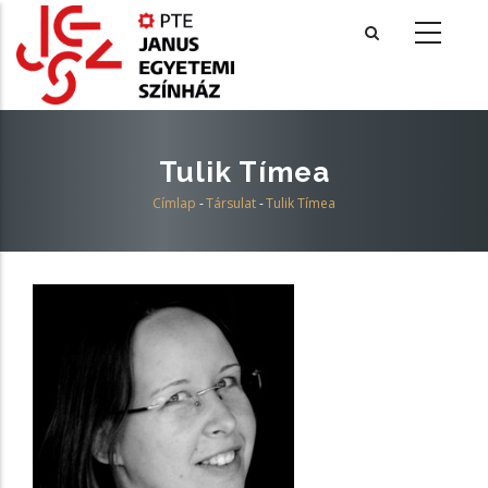
Ugrás
a
tartalomra
Tulik Tímea
Címlap
-
Társulat
-
Tulik Tímea
Morzsa