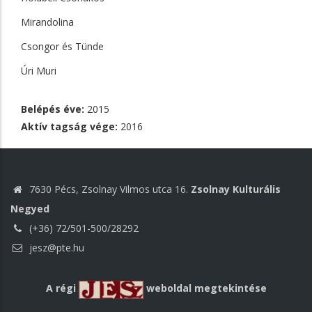
Mirandolina
Csongor és Tünde
Úri Muri
Belépés éve:
2015
Aktív tagság vége:
2016
7630 Pécs, Zsolnay Vilmos utca 16.
Zsolnay Kulturális
Negyed
(+36) 72/501-500/28292
jesz@pte.hu
A régi
weboldal megtekintése