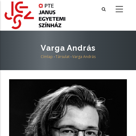
Ugrás
a
tartalomra
Varga András
Címlap
-
Társulat
-
Varga András
Morzsa