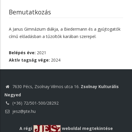
Bemutatkozás
A Janus Gimnázium diákja, a Biedermann és a gyújtogatók
című előadásban a tűzoltók karában szerepel.
Belépés éve:
2021
Aktív tagság vége:
2024
7630 Pécs, Zsolnay Vilmos utca 16.
Zsolnay Kulturális
Negyed
(+36) 72/501-500/28292
jesz@pte.hu
A régi
weboldal megtekintése